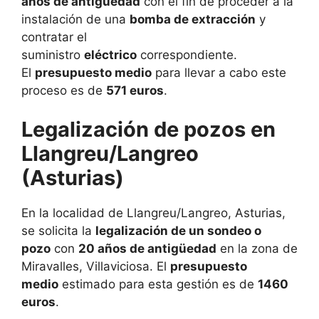
años de antigüedad
con el fin de proceder a la
instalación de una
bomba de extracción
y
contratar el
suministro
eléctrico
correspondiente.
El
presupuesto medio
para llevar a cabo este
proceso es de
571 euros
.
Legalización de pozos en
Llangreu/Langreo
(Asturias)
En la localidad de Llangreu/Langreo, Asturias,
se solicita la
legalización de un sondeo o
pozo
con
20 años de antigüedad
en la zona de
Miravalles, Villaviciosa. El
presupuesto
medio
estimado para esta gestión es de
1460
euros
.